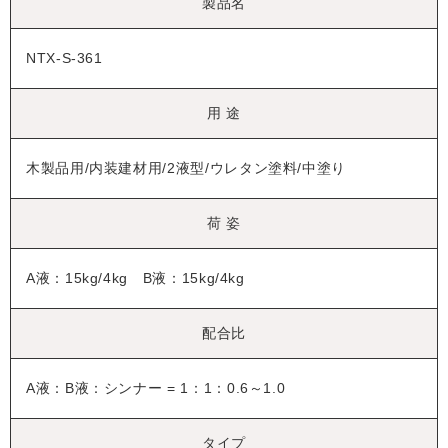
製品名
NTX-S-361
用 途
木製品用/内装建材用/2液型/ウレタン塗料/中塗り
荷 姿
A液：15kg/4kg B液：15kg/4kg
配合比
A液：B液：シンナー = 1：1：0.6～1.0
タイプ