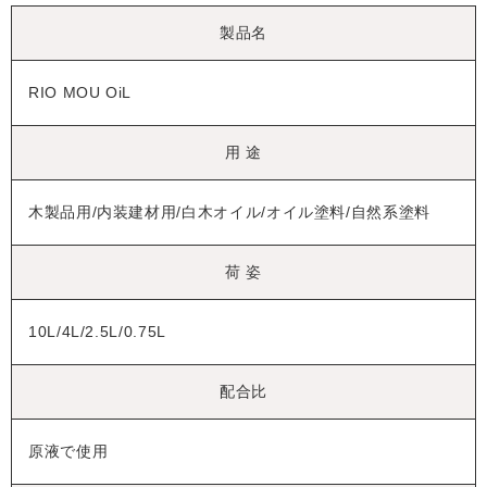
製品名
RIO MOU OiL
用 途
木製品用/内装建材用/白木オイル/オイル塗料/自然系塗料
荷 姿
10L/4L/2.5L/0.75L
配合比
原液で使用